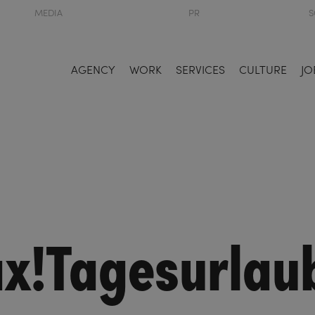
MEDIA
PR
S
AGENCY
WORK
SERVICES
CULTURE
JO
x!Tagesurlau