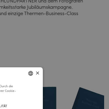
EICHLUNDPARTNER und dem Fotografen
amkeitsstarke Jubiläumskampagne.
e und einzige Thermen-Business-Class
×
Durch die
GERMAN
rer Cookie-
ENGLISH
ITÄT