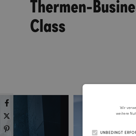
Thermen-Busine
Class
Wir verw
weitere Nu
UNBEDINGT ERFO