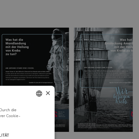
×
Durch die
GERMAN
rer Cookie-
ENGLISH
ITÄT