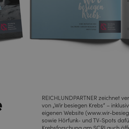
e
REICHLUNDPARTNER zeichnet veran
von „Wir besiegen Krebs“ – inklus
eigenen Website (
www.wir-besieg
sowie Hörfunk- und TV-Spots dafür
Krebsforschung am SCRI auch öffe