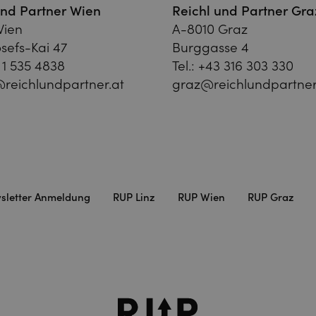
und Partner Wien
Reichl und Partner Gra
Wien
A-8010 Graz
sefs-Kai 47
Burggasse 4
 1 535 4838
Tel.:
+43 316 303 330
reichlundpartner.at
graz@reichlundpartner
sletter Anmeldung
RUP Linz
RUP Wien
RUP Graz