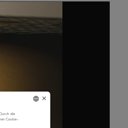
×
Durch die
GERMAN
rer Cookie-
ENGLISH