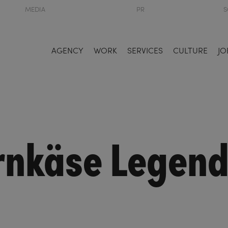
MEDIA
PR
S
AGENCY
WORK
SERVICES
CULTURE
JO
rnkäse Legen