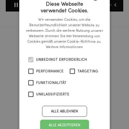
Diese Webseite
verwendet Cookies.
GERMAN
Wir verwenden Cookies, um die
ENGLISH
Benutzerfreundlichkeit unserer Website zu
verbessern. Durch die weitere Nutzung unserer
Webseite stimmen Sie der Verwendung von
Cookies gemäß unserer Cookie-Richtlinie zu.
Reichl und Partner Linz
Weitere Informationen
A-4020 Linz
Promenade 25b
UNBEDINGT ERFORDERLICH
Tel.:
+43 732 666 222
linz@reichlundpartner.at
PERFORMANCE
TARGETING
FUNKTIONALITÄT
Reichl und Partner Wien
A-1010 Wien
UNKLASSIFIZIERTE
Franz-Josefs-Kai 47
Tel.:
+43 1 535 4838
vienna@reichlundpartner.at
ALLE ABLEHNEN
Reichl und Partner Graz
ALLE AKZEPTIEREN