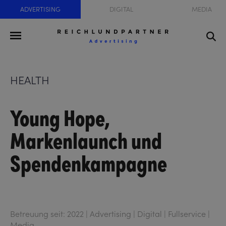
ADVERTISING
DIGITAL
MEDIA
HEALTH
Young Hope,
Markenlaunch und
Spendenkampagne
Betreuung seit: 2022 | Advertising | Digital | Fullservice |
Media