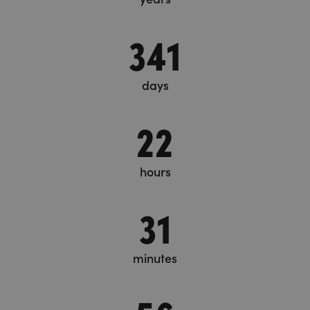
341
days
22
hours
31
minutes