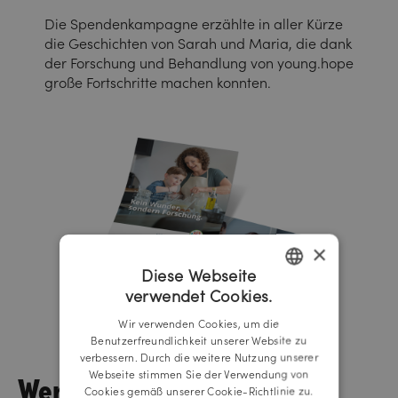
Die Spendenkampagne erzählte in aller Kürze
die Geschichten von Sarah und Maria, die dank
der Forschung und Behandlung von young.hope
große Fortschritte machen konnten.
×
Diese Webseite
verwendet Cookies.
GERMAN
Wir verwenden Cookies, um die
ENGLISH
Benutzerfreundlichkeit unserer Website zu
verbessern. Durch die weitere Nutzung unserer
Werbemittel
Webseite stimmen Sie der Verwendung von
Cookies gemäß unserer Cookie-Richtlinie zu.