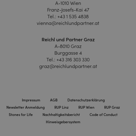
A-1010 Wien
Franz-Josefs-Kai 47
Tel.:
+43 1 535 4838
vienna@reichlundpartner.at
Reichl und Partner Graz
A-8010 Graz
Burggasse 4
Tel.:
+43 316 303 330
graz@reichlundpartner.at
Impressum
AGB
Datenschutzerklärung
Newsletter Anmeldung
RUP Linz
RUP Wien
RUP Graz
Stones for Life
Nachhaltigkeitsbericht
Code of Conduct
Hinweisgebersystem