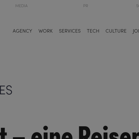
MEDIA
PR
S
AGENCY
WORK
SERVICES
TECH
CULTURE
JO
ES
t – eine Reise