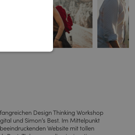
fangreichen Design Thinking Workshop
al und Simon’s Best. Im Mittelpunkt
beeindruckenden Website mit tollen