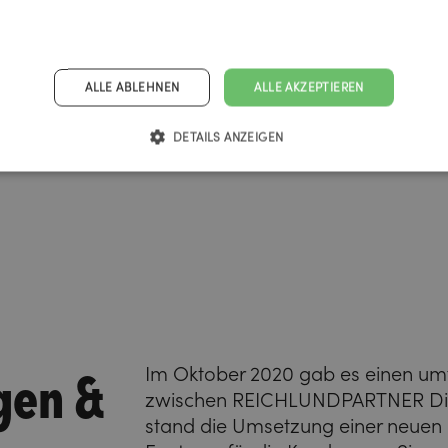
ALLE ABLEHNEN
ALLE AKZEPTIEREN
DETAILS ANZEIGEN
gen &
Im Oktober 2020 gab es einen um
zwischen REICHLUNDPARTNER Digit
stand die Umsetzung einer neuen 