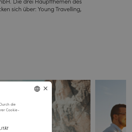
mbH. Die drei Hauptthemen des
ken sich über: Young Travelling,
×
Durch die
GERMAN
rer Cookie-
ENGLISH
ITÄT