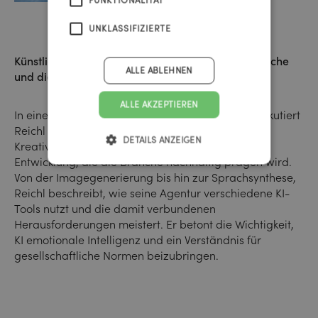
UNKLASSIFIZIERTE
Künstliche Intelligenz: die Zukunft der Kreativbranche
ALLE ABLEHNEN
und die Anwendung in der Praxis
ALLE AKZEPTIEREN
In einer Welt, die sich schnell weiterentwickelt, diskutiert
Reichl die Rolle der künstlichen Intelligenz in der
DETAILS ANZEIGEN
Kreativbranche. Er sieht KI als eine langfristige
Entwicklung, die die Branche nachhaltig prägen wird.
Von der Imagegenerierung bis hin zur Sprachsynthese,
Reichl beschreibt, wie seine Agentur verschiedene KI-
Tools nutzt und die damit verbundenen
Herausforderungen meistert. Er betont die Wichtigkeit,
KI emotionale Intelligenz und ein Verständnis für
gesellschaftliche Normen beizubringen.