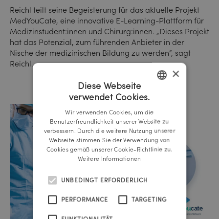
Reichl teilt seine Begeisterung für das aktuelle Projekt
MedYouCate, eine innovative E-Learning-Plattform für
Medizinstudent:innen und Chirurg:innen. „Dieses Projekt
hat das Potenzial, zum führenden Anbieter in der
Nische der medizinischen Bildung zu werden“, sagt
Reichl.
×
Diese Webseite
verwendet Cookies.
GERMAN
Wir verwenden Cookies, um die
ENGLISH
Benutzerfreundlichkeit unserer Website zu
verbessern. Durch die weitere Nutzung unserer
Webseite stimmen Sie der Verwendung von
Cookies gemäß unserer Cookie-Richtlinie zu.
Weitere Informationen
UNBEDINGT ERFORDERLICH
PERFORMANCE
TARGETING
FUNKTIONALITÄT