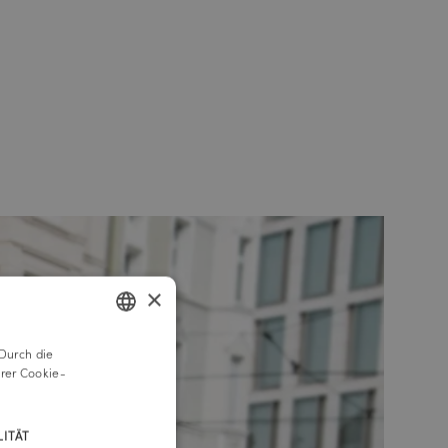
×
Durch die
GERMAN
rer Cookie-
ENGLISH
ITÄT