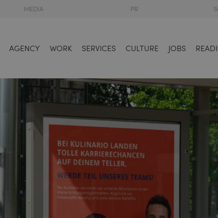
MEDIA
PR
S
AGENCY
WORK
SERVICES
CULTURE
JOBS
READI