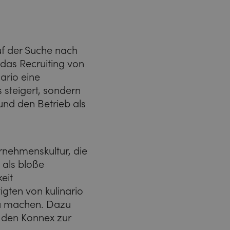
auf der Suche nach
das Recruiting von
ario eine
 steigert, sondern
 und den Betrieb als
rnehmenskultur, die
 als bloße
eit
ten von kulinario
zu machen. Dazu
 den Konnex zur