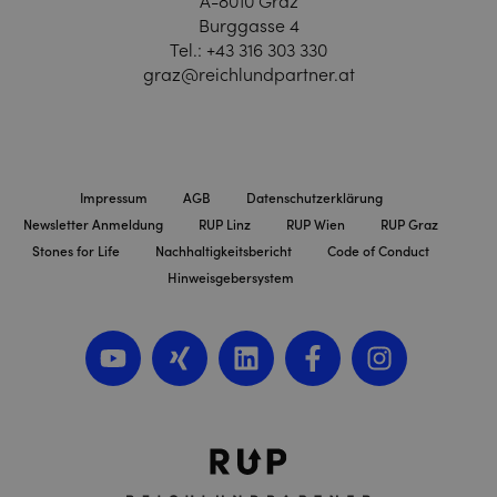
A-8010 Graz
Burggasse 4
Tel.:
+43 316 303 330
graz@reichlundpartner.at
Impressum
AGB
Datenschutzerklärung
Newsletter Anmeldung
RUP Linz
RUP Wien
RUP Graz
Stones for Life
Nachhaltigkeitsbericht
Code of Conduct
Hinweisgebersystem