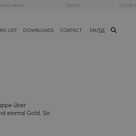
OCIAL MEDIA
EVENTS
FUTURE 
/
NG LIST
DOWNLOADS
CONTACT
EN
DE
ruppe über
nd einmal Gold. So