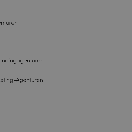
enturen
randingagenturen
eting-Agenturen