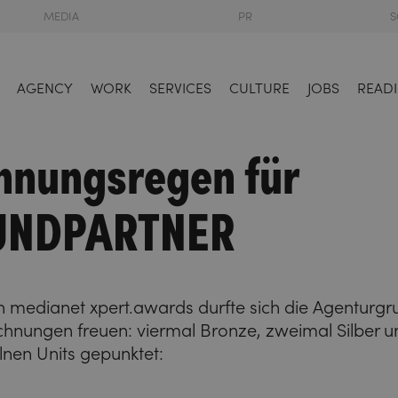
MEDIA
PR
S
AGENCY
WORK
SERVICES
CULTURE
JOBS
READI
hnungsregen für
UNDPARTNER
n medianet xpert.awards durfte sich die Agenturg
chnungen freuen: viermal Bronze, zweimal Silber u
lnen Units gepunktet: