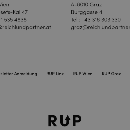
Wien
A-8010 Graz
sefs-Kai 47
Burggasse 4
 1 535 4838
Tel.:
+43 316 303 330
reichlundpartner.at
graz@reichlundpartner
sletter Anmeldung
RUP Linz
RUP Wien
RUP Graz