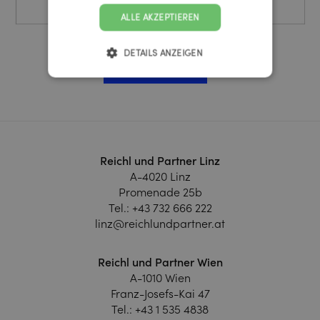
ALLE AKZEPTIEREN
DETAILS ANZEIGEN
mehr erfahren
Reichl und Partner Linz
A-4020 Linz
Promenade 25b
Tel.:
+43 732 666 222
linz@reichlundpartner.at
Reichl und Partner Wien
A-1010 Wien
Franz-Josefs-Kai 47
Tel.:
+43 1 535 4838