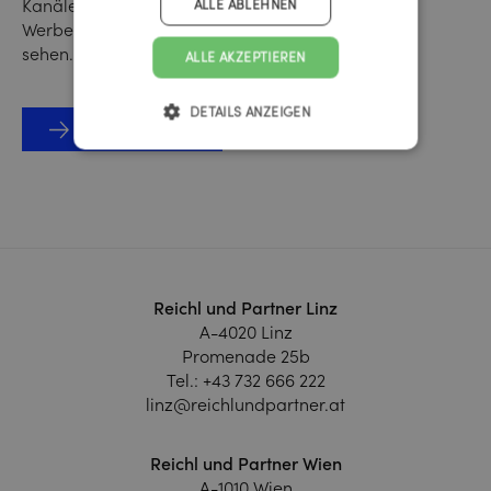
Kanälen umgesetzt wird. Die unterschiedlichen
ALLE ABLEHNEN
Werbemittel sind ab sofort auf unserer Website zu
sehen.
ALLE AKZEPTIEREN
DETAILS ANZEIGEN
Zur Case Study
Reichl und Partner Linz
A-4020 Linz
Promenade 25b
Tel.:
+43 732 666 222
linz@reichlundpartner.at
Reichl und Partner Wien
A-1010 Wien