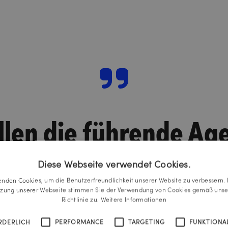
llen die führende Age
ich für den strategis
Diese Webseite verwendet Cookies.
enden Cookies, um die Benutzerfreundlichkeit unserer Website zu verbessern. 
tiven Einsatz von KI 
tzung unserer Webseite stimmen Sie der Verwendung von Cookies gemäß unse
Richtlinie zu.
Weitere Informationen
RDERLICH
PERFORMANCE
TARGETING
FUNKTIONAL