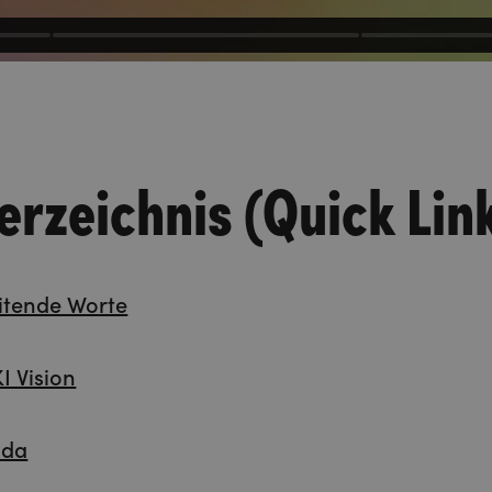
erzeichnis (Quick Lin
eitende Worte
I Vision
nda