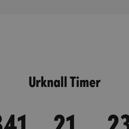
Urknall Timer
341
21
2