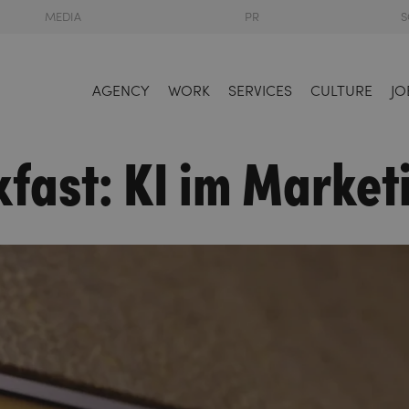
MEDIA
PR
S
AGENCY
WORK
SERVICES
CULTURE
JO
fast: KI im Market