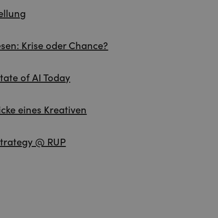
ellung
hesen: Krise oder Chance?
tate of AI Today
icke eines Kreativen
 Strategy @ RUP