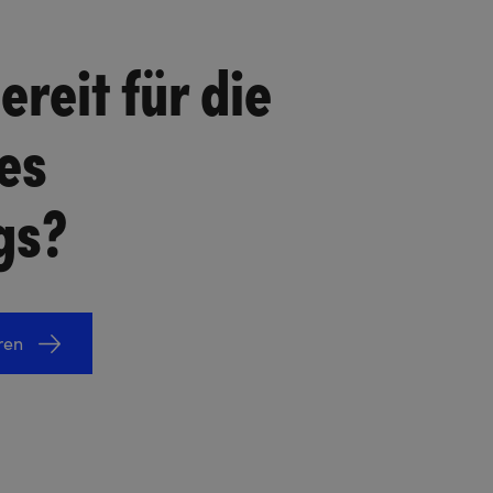
ereit für die
es
gs?
ren