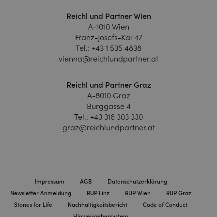
Reichl und Partner Wien
A-1010 Wien
Franz-Josefs-Kai 47
Tel.:
+43 1 535 4838
vienna@reichlundpartner.at
Reichl und Partner Graz
A-8010 Graz
Burggasse 4
Tel.:
+43 316 303 330
graz@reichlundpartner.at
Impressum
AGB
Datenschutzerklärung
Newsletter Anmeldung
RUP Linz
RUP Wien
RUP Graz
Stones for Life
Nachhaltigkeitsbericht
Code of Conduct
Hinweisgebersystem