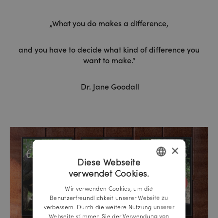
„What you do makes a difference,
and you have
to decide what kind of difference you
want to make.“
Dr. Jane Goodall
×
Diese Webseite
verwendet Cookies.
GERMAN
Wir verwenden Cookies, um die
ENGLISH
Benutzerfreundlichkeit unserer Website zu
verbessern. Durch die weitere Nutzung unserer
Webseite stimmen Sie der Verwendung von