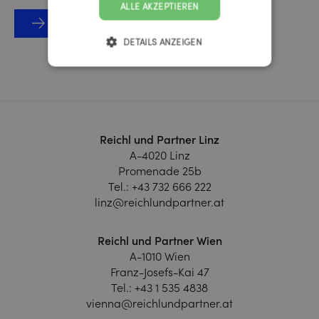
ALLE AKZEPTIEREN
Zur Website
DETAILS ANZEIGEN
Reichl und Partner Linz
A-4020 Linz
Promenade 25b
Tel.:
+43 732 666 222
linz@reichlundpartner.at
Reichl und Partner Wien
A-1010 Wien
Franz-Josefs-Kai 47
Tel.:
+43 1 535 4838
vienna@reichlundpartner.at