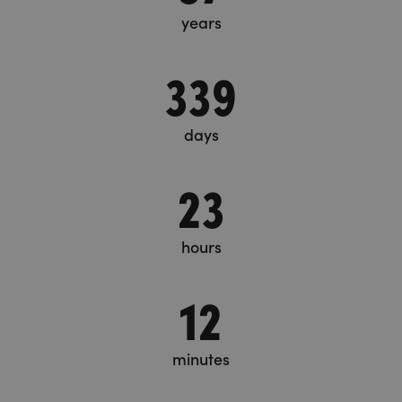
years
339
days
23
hours
12
minutes