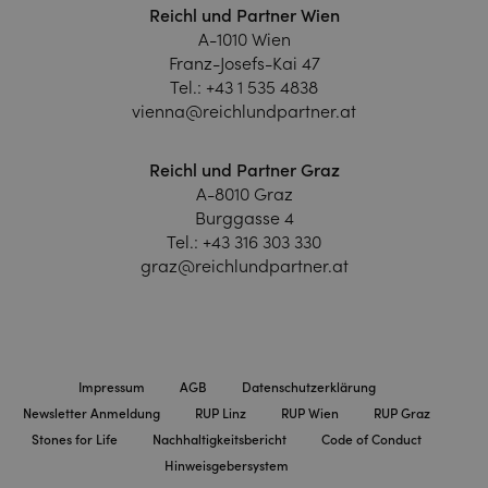
Reichl und Partner Wien
A-1010 Wien
Franz-Josefs-Kai 47
Tel.:
+43 1 535 4838
vienna@reichlundpartner.at
Reichl und Partner Graz
A-8010 Graz
Burggasse 4
Tel.:
+43 316 303 330
graz@reichlundpartner.at
Impressum
AGB
Datenschutzerklärung
Newsletter Anmeldung
RUP Linz
RUP Wien
RUP Graz
Stones for Life
Nachhaltigkeitsbericht
Code of Conduct
Hinweisgebersystem