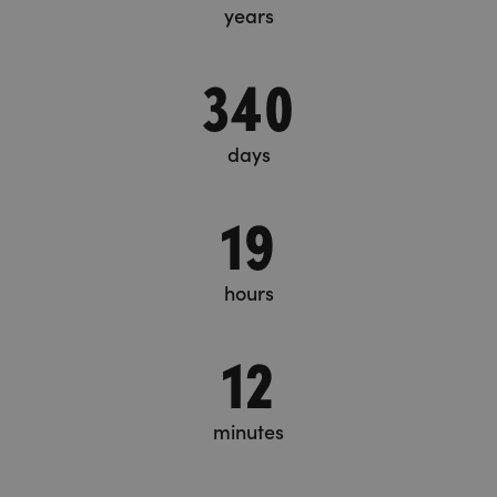
years
340
days
19
hours
12
minutes