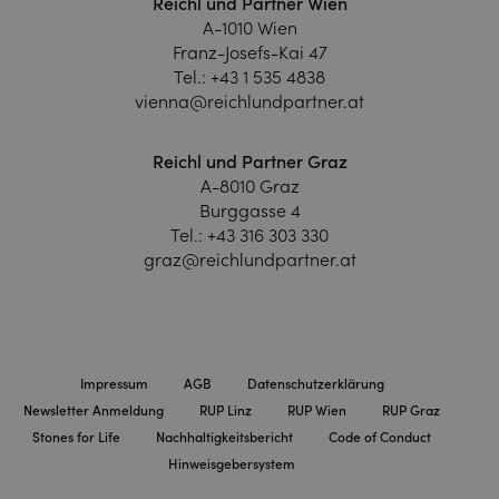
Reichl und Partner Wien
A-1010 Wien
Franz-Josefs-Kai 47
Tel.:
+43 1 535 4838
vienna@reichlundpartner.at
Reichl und Partner Graz
A-8010 Graz
Burggasse 4
Tel.:
+43 316 303 330
graz@reichlundpartner.at
Impressum
AGB
Datenschutzerklärung
Newsletter Anmeldung
RUP Linz
RUP Wien
RUP Graz
Stones for Life
Nachhaltigkeitsbericht
Code of Conduct
Hinweisgebersystem