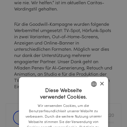
wie nie. Wir helfen.“ ist im aktuellen Caritas-
Wordingstil gehalten.
Für die Goodwill-Kampagne wurden folgende
Werbemittel umgesetzt: TV-Spot, Hörfunk-Spots
in zwei Varianten, Out-of-Home-Screens,
Anzeigen und Online-Banner in
unterschiedlichen Formaten. Möglich war dies
nur dank der Unterstützung mehrerer
engagierter Partner. Unser Dank geht an
Mladen Penev für AI-Generierung, Retouch und
Animation, an Studio e für die Produktion der
TV- und HF-Spots sowie an Silvia Plank für den
×
Einsatz ihrer Profi-Stimme.
Diese Webseite
verwendet Cookies.
GERMAN
Wir verwenden Cookies, um die
ENGLISH
Benutzerfreundlichkeit unserer Website zu
Hörfunkspot
00:20
verbessern. Durch die weitere Nutzung unserer
Webseite stimmen Sie der Verwendung von