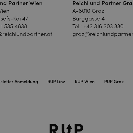
und Partner Wien
Reichl und Partner Gra
Wien
A-8010 Graz
sefs-Kai 47
Burggasse 4
 1 535 4838
Tel.:
+43 316 303 330
reichlundpartner.at
graz@reichlundpartner
sletter Anmeldung
RUP Linz
RUP Wien
RUP Graz