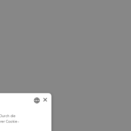
×
Durch die
GERMAN
rer Cookie-
ENGLISH