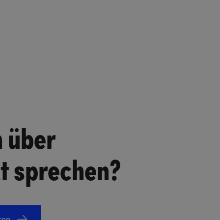
n über
kt sprechen?
ren