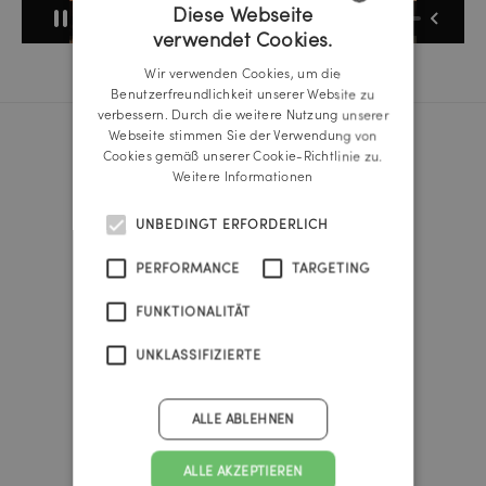
Diese Webseite
verwendet Cookies.
GERMAN
Wir verwenden Cookies, um die
ENGLISH
Benutzerfreundlichkeit unserer Website zu
verbessern. Durch die weitere Nutzung unserer
Webseite stimmen Sie der Verwendung von
Cookies gemäß unserer Cookie-Richtlinie zu.
Reichl und Partner Linz
Weitere Informationen
A-4020 Linz
Promenade 25b
UNBEDINGT ERFORDERLICH
Tel.:
+43 732 666 222
linz@reichlundpartner.at
PERFORMANCE
TARGETING
FUNKTIONALITÄT
Reichl und Partner Wien
A-1010 Wien
UNKLASSIFIZIERTE
Franz-Josefs-Kai 47
Tel.:
+43 1 535 4838
vienna@reichlundpartner.at
ALLE ABLEHNEN
Reichl und Partner Graz
ALLE AKZEPTIEREN