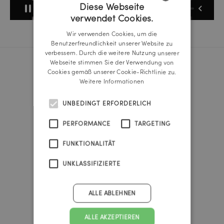
Diese Webseite
verwendet Cookies.
GERMAN
Wir verwenden Cookies, um die
ENGLISH
Benutzerfreundlichkeit unserer Website zu
verbessern. Durch die weitere Nutzung unserer
Webseite stimmen Sie der Verwendung von
Cookies gemäß unserer Cookie-Richtlinie zu.
Reichl und Partner Linz
Weitere Informationen
A-4020 Linz
Promenade 25b
UNBEDINGT ERFORDERLICH
Tel.:
+43 732 666 222
linz@reichlundpartner.at
PERFORMANCE
TARGETING
FUNKTIONALITÄT
Reichl und Partner Wien
A-1010 Wien
UNKLASSIFIZIERTE
Franz-Josefs-Kai 47
Tel.:
+43 1 535 4838
vienna@reichlundpartner.at
ALLE ABLEHNEN
Reichl und Partner Graz
ALLE AKZEPTIEREN