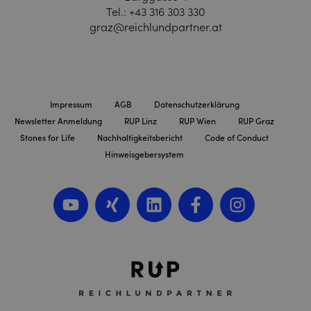
Tel.:
+43 316 303 330
graz@reichlundpartner.at
Impressum
AGB
Datenschutzerklärung
Newsletter Anmeldung
RUP Linz
RUP Wien
RUP Graz
Stones for Life
Nachhaltigkeitsbericht
Code of Conduct
Hinweisgebersystem