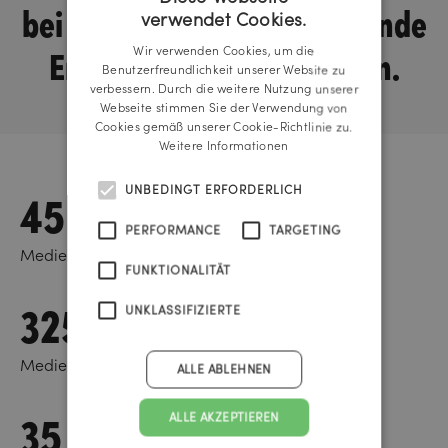
bei den Teilnehmern bleibende
verwendet Cookies.
GERMAN
Erinnerungen zu schaffen.
Wir verwenden Cookies, um die
ENGLISH
Benutzerfreundlichkeit unserer Website zu
verbessern. Durch die weitere Nutzung unserer
Webseite stimmen Sie der Verwendung von
Cookies gemäß unserer Cookie-Richtlinie zu.
Weitere Informationen
45
UNBEDINGT ERFORDERLICH
PERFORMANCE
TARGETING
Medienberichte in Print, Online, TV, Radio
FUNKTIONALITÄT
325.000 €
UNKLASSIFIZIERTE
Medienwert
ALLE ABLEHNEN
35
ALLE AKZEPTIEREN