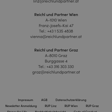
linz@reichlundpartner.at
Reichl und Partner Wien
A-1010 Wien
Franz-Josefs-Kai 47
Tel.:
+43 1 535 4838
vienna@reichlundpartner.at
Reichl und Partner Graz
A-8010 Graz
Burggasse 4
Tel.:
+43 316 303 330
graz@reichlundpartner.at
Impressum
AGB
Datenschutzerklärung
Newsletter Anmeldung
RUP Linz
RUP Wien
RUP Graz
Stones for Life
Nachhaltigkeitsbericht
Code of Conduct