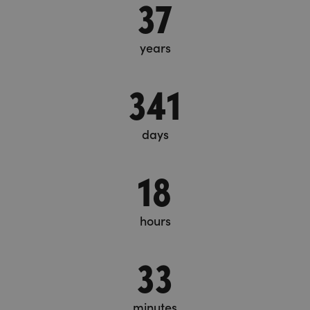
37
years
341
days
18
hours
33
minutes