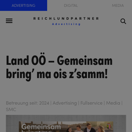
ADVERTISING
DIGITAL
MEDIA
Land OÖ – Gemeinsam
bring’ ma ois z’samm!
Betreuung seit: 2024 | Advertising | Fullservice | Media |
SMC