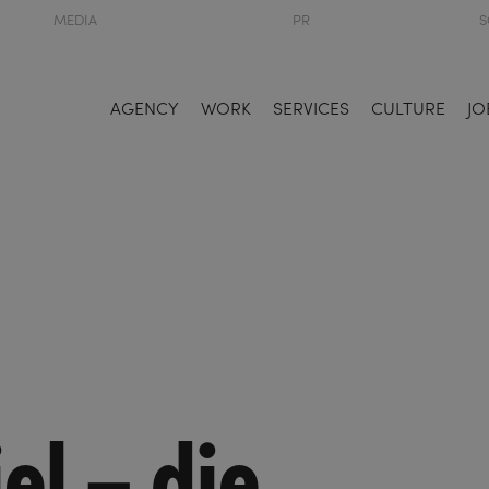
MEDIA
PR
S
AGENCY
WORK
SERVICES
CULTURE
JO
el – die