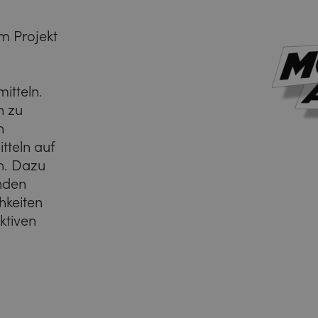
m Projekt
itteln.
n zu
n
tteln auf
n. Dazu
nden
hkeiten
ktiven