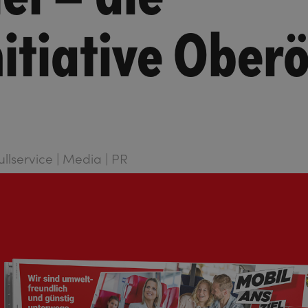
nitiative Ober
ullservice | Media | PR