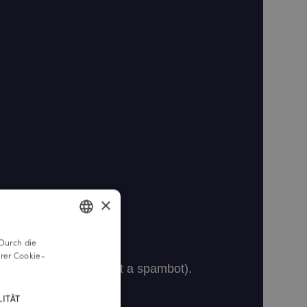
×
Durch die
GERMAN
rer Cookie-
ENGLISH
ITÄT