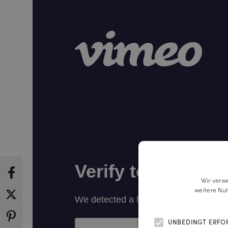
Wir verw
weitere Nu
UNBEDINGT ERFO