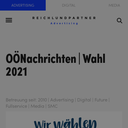
ADVERTISING
DIGITAL
MEDIA
OÖNachrichten | Wahl
2021
Betreuung seit: 2010 | Advertising | Digital | Future |
Fullservice | Media | SMC