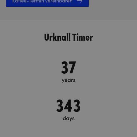
Kaffee-Termin vereinbaren
Urknall Timer
37
years
343
days