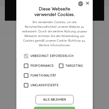
×
Diese Webseite
verwendet Cookies.
GERMAN
Wir verwenden Cookies, um die
ENGLISH
Benutzerfreundlichkeit unserer Website zu
verbessern. Durch die weitere Nutzung unserer
Webseite stimmen Sie der Verwendung von
Cookies gemäß unserer Cookie-Richtlinie zu.
Weitere Informationen
Reichl und Partner Linz
A-4020 Linz
UNBEDINGT ERFORDERLICH
Promenade 25b
Tel.:
+43 732 666 222
PERFORMANCE
TARGETING
linz@reichlundpartner.at
FUNKTIONALITÄT
Reichl und Partner Wien
UNKLASSIFIZIERTE
A-1010 Wien
Franz-Josefs-Kai 47
Tel.:
+43 1 535 4838
ALLE ABLEHNEN
vienna@reichlundpartner.at