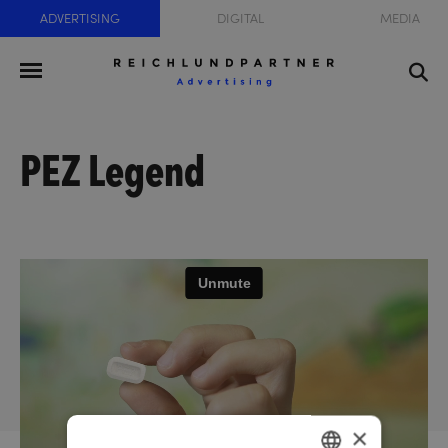
ADVERTISING
DIGITAL
MEDIA
PEZ Legend
×