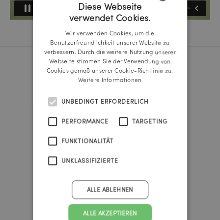
Diese Webseite
verwendet Cookies.
GERMAN
Wir verwenden Cookies, um die
ENGLISH
Benutzerfreundlichkeit unserer Website zu
verbessern. Durch die weitere Nutzung unserer
Webseite stimmen Sie der Verwendung von
Cookies gemäß unserer Cookie-Richtlinie zu.
Reichl und Partner Linz
Weitere Informationen
A-4020 Linz
Promenade 25b
UNBEDINGT ERFORDERLICH
Tel.:
+43 732 666 222
linz@reichlundpartner.at
PERFORMANCE
TARGETING
FUNKTIONALITÄT
Reichl und Partner Wien
A-1010 Wien
UNKLASSIFIZIERTE
Franz-Josefs-Kai 47
Tel.:
+43 1 535 4838
vienna@reichlundpartner.at
ALLE ABLEHNEN
Reichl und Partner Graz
ALLE AKZEPTIEREN