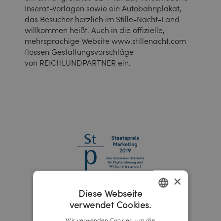
Inserat-Vorlagen sowie ein Autobahnplakat,
das Besucher herzlich im Stille-Nacht-Land
willkommen heißt. Auch in die offizielle,
mehrsprachige Website www.stillenacht.com
flossen Gestaltungsvorschläge
von REICHLUNDPARTNER ein.
×
Diese Webseite
verwendet Cookies.
GERMAN
Wir verwenden Cookies, um die