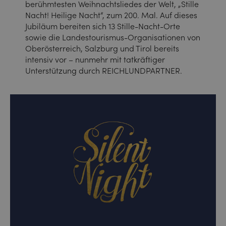
berühmtesten Weihnachtsliedes der Welt, „Stille
Nacht! Heilige Nacht“, zum 200. Mal. Auf dieses
Jubiläum bereiten sich 13 Stille-Nacht-Orte
sowie die Landestourismus-Organisationen von
Oberösterreich, Salzburg und Tirol bereits
intensiv vor – nunmehr mit tatkräftiger
Unterstützung durch REICHLUNDPARTNER.