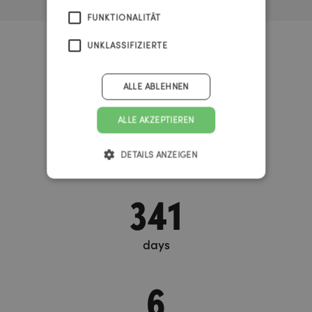
FUNKTIONALITÄT
UNKLASSIFIZIERTE
Urknall Timer
ALLE ABLEHNEN
37
ALLE AKZEPTIEREN
DETAILS ANZEIGEN
years
341
days
6