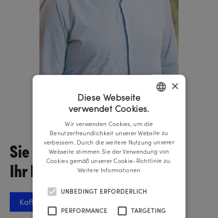
×
Diese Webseite
verwendet Cookies.
Michael Piber
GERMAN
Geschäftsführer
Wir verwenden Cookies, um die
ENGLISH
Benutzerfreundlichkeit unserer Website zu
Sie wollen über
verbessern. Durch die weitere Nutzung unserer
Webseite stimmen Sie der Verwendung von
Cookies gemäß unserer Cookie-Richtlinie zu.
Ihr Projekt sprechen?
Weitere Informationen
UNBEDINGT ERFORDERLICH
Kaffee-Termin vereinbaren
PERFORMANCE
TARGETING