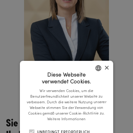
×
Diese Webseite
verwendet Cookies.
GERMAN
Wir verwenden Cookies, um die
ENGLISH
Lisa-Maria Schickmaier
Benutzerfreundlichkeit unserer Website zu
verbessern. Durch die weitere Nutzung unserer
Managing Director
Webseite stimmen Sie der Verwendung von
Cookies gemäß unserer Cookie-Richtlinie zu.
Sie wollen über
Weitere Informationen
UNBEDINGT ERFORDERLICH