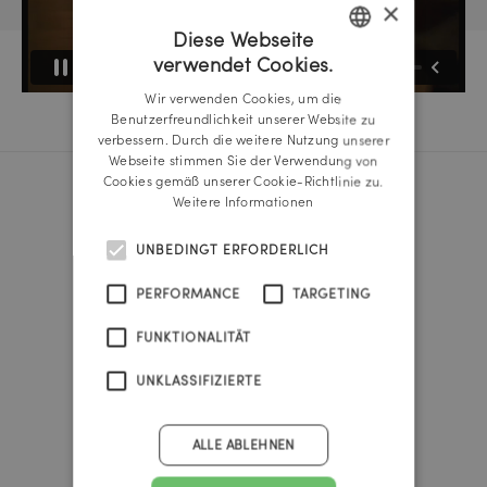
×
Diese Webseite
verwendet Cookies.
GERMAN
Wir verwenden Cookies, um die
ENGLISH
Benutzerfreundlichkeit unserer Website zu
verbessern. Durch die weitere Nutzung unserer
Webseite stimmen Sie der Verwendung von
Cookies gemäß unserer Cookie-Richtlinie zu.
Weitere Informationen
Reichl und Partner Linz
A-4020 Linz
UNBEDINGT ERFORDERLICH
Promenade 25b
Tel.:
+43 732 666 222
PERFORMANCE
TARGETING
linz@reichlundpartner.at
FUNKTIONALITÄT
Reichl und Partner Wien
UNKLASSIFIZIERTE
A-1010 Wien
Franz-Josefs-Kai 47
Tel.:
+43 1 535 4838
ALLE ABLEHNEN
vienna@reichlundpartner.at