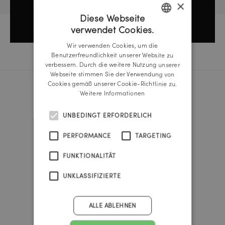
×
Diese Webseite
verwendet Cookies.
GERMAN
Wir verwenden Cookies, um die
ENGLISH
Benutzerfreundlichkeit unserer Website zu
verbessern. Durch die weitere Nutzung unserer
Webseite stimmen Sie der Verwendung von
Cookies gemäß unserer Cookie-Richtlinie zu.
Weitere Informationen
Reichl und Partner Linz
A-4020 Linz
UNBEDINGT ERFORDERLICH
Promenade 25b
Tel.:
+43 732 666 222
PERFORMANCE
TARGETING
linz@reichlundpartner.at
FUNKTIONALITÄT
Reichl und Partner Wien
UNKLASSIFIZIERTE
A-1010 Wien
Franz-Josefs-Kai 47
Tel.:
+43 1 535 4838
ALLE ABLEHNEN
vienna@reichlundpartner.at