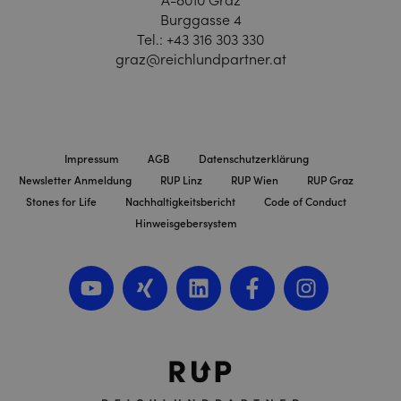
A-8010 Graz
Burggasse 4
Tel.:
+43 316 303 330
graz@reichlundpartner.at
Impressum
AGB
Datenschutzerklärung
Newsletter Anmeldung
RUP Linz
RUP Wien
RUP Graz
Stones for Life
Nachhaltigkeitsbericht
Code of Conduct
Hinweisgebersystem