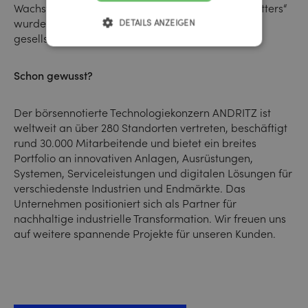
Wachstum. Mit der Botschaft „For Growth that Matters“
wurde die Kommunikation ergänzt und der
DETAILS ANZEIGEN
gesellschaftlich
sinnstiftende
Wandel betont.
Schon gewusst?
Der börsennotierte Technologiekonzern ANDRITZ ist
weltweit an über 280 Standorten vertreten, beschäftigt
rund 30.000 Mitarbeitende und bietet ein breites
Portfolio an innovativen Anlagen, Ausrüstungen,
Systemen, Serviceleistungen und digitalen Lösungen für
verschiedenste Industrien und Endmärkte. Das
Unternehmen positioniert sich als Partner für
nachhaltige industrielle Transformation. Wir freuen uns
auf weitere spannende Projekte für unseren Kunden.