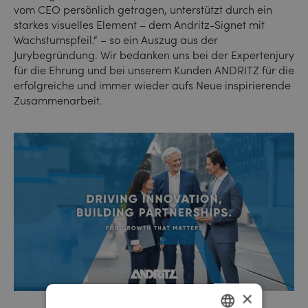
vom CEO persönlich getragen, unterstützt durch ein
starkes visuelles Element – dem Andritz-Signet mit
Wachstumspfeil.“ – so ein Auszug aus der
Jurybegründung. Wir bedanken uns bei der Expertenjury
für die Ehrung und bei unserem Kunden ANDRITZ für die
erfolgreiche und immer wieder aufs Neue inspirierende
Zusammenarbeit.
×