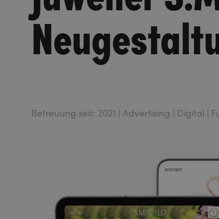
Neugestalt
Betreuung seit: 2021 | Advertising | Digital | F