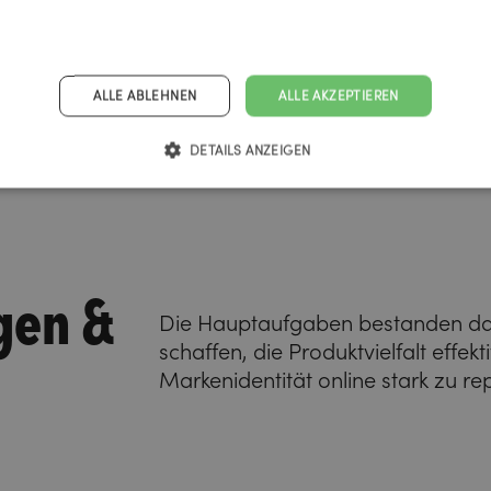
ALLE ABLEHNEN
ALLE AKZEPTIEREN
DETAILS ANZEIGEN
gen &
Die Hauptaufgaben bestanden dari
schaffen, die Produktvielfalt effek
Markenidentität online stark zu re