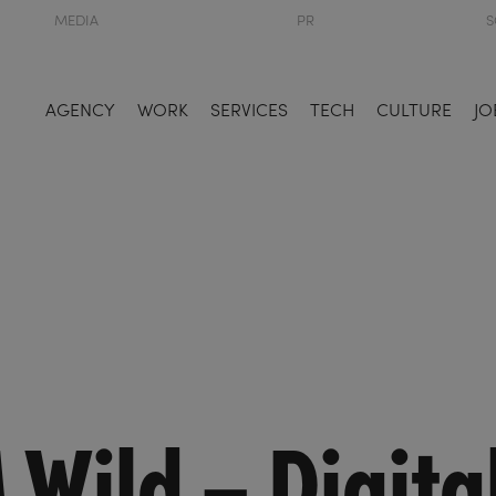
MEDIA
PR
S
AGENCY
WORK
SERVICES
TECH
CULTURE
JO
M.Wild – Digit