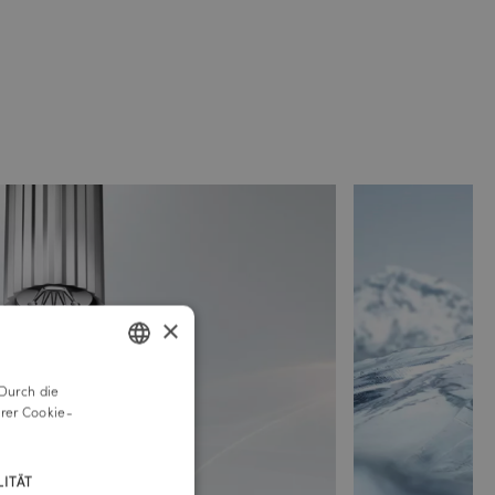
×
Durch die
GERMAN
rer Cookie-
ENGLISH
ITÄT