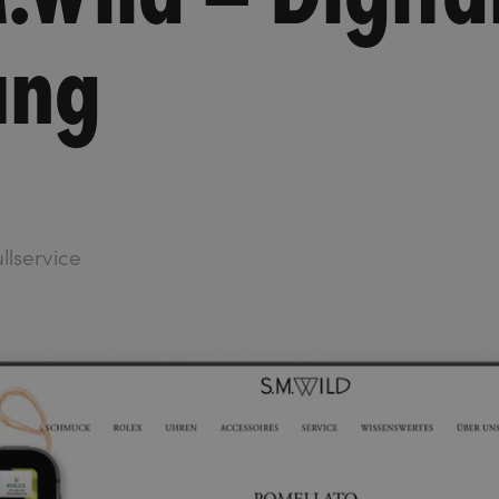
ung
ullservice