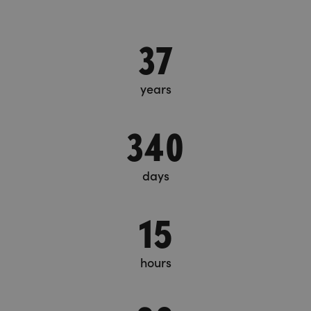
37
years
340
days
15
hours