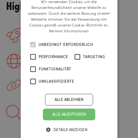
Highlights
Wir verwenden Cookies, um die
ENGLISH
Benutzerfreundlichkeit unserer Website zu
verbessern. Durch die weitere Nutzung unserer
Webseite stimmen Sie der Verwendung von
Cookies gemäß unserer Cookie-Richtlinie zu.
Weitere Informationen
Varnish Cache
UNBEDINGT ERFORDERLICH
Für die schnellste Ladezeit
Deepl Integration
PERFORMANCE
TARGETING
FUNKTIONALITÄT
Für automatisierte Übersetzung
UNKLASSIFIZIERTE
PicturePark & mPlus
Das PIM & DAM der Plattform
ALLE ABLEHNEN
Algolia Search
ALLE AKZEPTIEREN
Für die schnellste und beste Suche
DETAILS ANZEIGEN