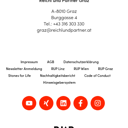
Reichl und Partner Graz
A-8010 Graz
Burggasse 4
Tel.:
+43 316 303 330
graz@reichlundpartner.at
Impressum
AGB
Datenschutzerklärung
Newsletter Anmeldung
RUP Linz
RUP Wien
RUP Graz
Stones for Life
Nachhaltigkeitsbericht
Code of Conduct
Hinweisgebersystem