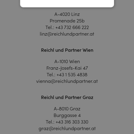
Reichl und Partner Linz
A-4020 Linz
Promenade 25b
Tel.:
+43 732 666 222
linz@reichlundpartner.at
Reichl und Partner Wien
A-1010 Wien
Franz-Josefs-Kai 47
Tel.:
+43 1 535 4838
vienna@reichlundpartner.at
Reichl und Partner Graz
A-8010 Graz
Burggasse 4
Tel.:
+43 316 303 330
graz@reichlundpartner.at