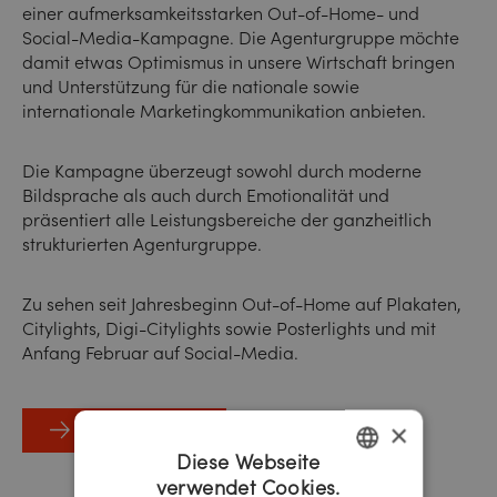
einer aufmerksamkeitsstarken Out-of-Home- und
Social-Media-Kampagne. Die Agenturgruppe möchte
damit etwas Optimismus in unsere Wirtschaft bringen
und Unterstützung für die nationale sowie
internationale Marketingkommunikation anbieten.
Die Kampagne überzeugt sowohl durch moderne
Bildsprache als auch durch Emotionalität und
präsentiert alle Leistungsbereiche der ganzheitlich
strukturierten Agenturgruppe.
Zu sehen seit Jahresbeginn Out-of-Home auf Plakaten,
Citylights, Digi-Citylights sowie Posterlights und mit
Anfang Februar auf Social-Media.
×
Horizont Artikel
Diese Webseite
verwendet Cookies.
GERMAN