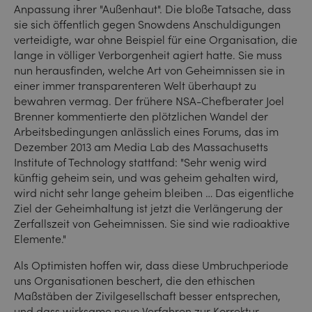
Anpassung ihrer "Außenhaut". Die bloße Tatsache, dass
sie sich öffentlich gegen Snowdens Anschuldigungen
verteidigte, war ohne Beispiel für eine Organisation, die
lange in völliger Verborgenheit agiert hatte. Sie muss
nun herausfinden, welche Art von Geheimnissen sie in
einer immer transparenteren Welt überhaupt zu
bewahren vermag. Der frühere NSA-Chefberater Joel
Brenner kommentierte den plötzlichen Wandel der
Arbeitsbedingungen anlässlich eines Forums, das im
Dezember 2013 am Media Lab des Massachusetts
Institute of Technology stattfand: "Sehr wenig wird
künftig geheim sein, und was geheim gehalten wird,
wird nicht sehr lange geheim bleiben … Das eigentliche
Ziel der Geheimhaltung ist jetzt die Verlängerung der
Zerfallszeit von Geheimnissen. Sie sind wie radioaktive
Elemente."
Als Optimisten hoffen wir, dass diese Umbruchperiode
uns Organisationen beschert, die den ethischen
Maßstäben der Zivilgesellschaft besser entsprechen,
und dass wirksame neue Verfahren zur Korrektur