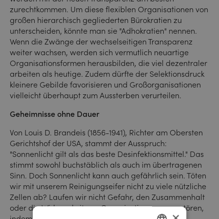
zurechtkommen. Um diese flexiblen Organisationen von
großen hierarchisch gegliederten Bürokratien zu
unterscheiden, könnte man sie "Adhokratien" nennen.
Wenn die Zwänge der wechselseitigen Transparenz
weiter wachsen, werden sich vermutlich neuartige
Organisationsformen herausbilden, die viel dezentraler
arbeiten als heutige. Zudem dürfte der Selektionsdruck
kleinere Gebilde favorisieren und Großorganisationen
vielleicht überhaupt zum Aussterben verurteilen.
Geheimnisse ohne Dauer
Von Louis D. Brandeis (1856-1941), Richter am Obersten
Gerichtshof der USA, stammt der Ausspruch:
"Sonnenlicht gilt als das beste Desinfektionsmittel." Das
stimmt sowohl buchstäblich als auch im übertragenen
Sinn. Doch Sonnenlicht kann auch gefährlich sein. Töten
wir mit unserem Reinigungseifer nicht zu viele nützliche
Zellen ab? Laufen wir nicht Gefahr, den Zusammenhalt
oder die Wirksamkeit von Organisationen zu zerstören,
×
indem wir ihr Innenleben allzu sehr entblößen?