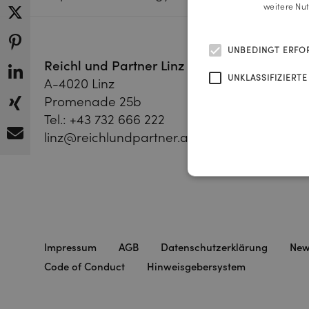
weitere Nu
UNBEDINGT ERFO
Reichl und Partner Linz
Reichl 
UNKLASSIFIZIERTE
A-4020 Linz
A-1010 
Promenade 25b
Franz-Jo
Tel.:
+43 732 666 222
Tel.:
+43
linz@reichlundpartner.at
vienna@
Impressum
AGB
Datenschutzerklärung
New
Code of Conduct
Hinweisgebersystem