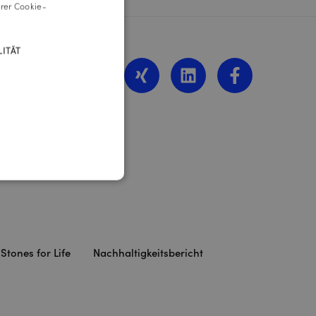
rer Cookie-
ENGLISH
ITÄT
z
.at
Stones for Life
Nachhaltigkeitsbericht