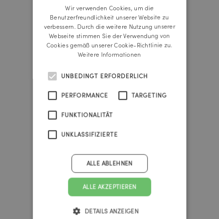
Wir verwenden Cookies, um die
ENGLISH
Benutzerfreundlichkeit unserer Website zu
Reichl und Partner Linz
verbessern. Durch die weitere Nutzung unserer
A-4020 Linz
Webseite stimmen Sie der Verwendung von
Promenade 25b
Cookies gemäß unserer Cookie-Richtlinie zu.
Tel.:
+43 732 666 222
Weitere Informationen
linz@reichlundpartner.at
UNBEDINGT ERFORDERLICH
Reichl und Partner Wien
PERFORMANCE
TARGETING
A-1010 Wien
Franz-Josefs-Kai 47
FUNKTIONALITÄT
Tel.:
+43 1 535 4838
vienna@reichlundpartner.at
UNKLASSIFIZIERTE
Reichl und Partner Graz
ALLE ABLEHNEN
A-8010 Graz
Burggasse 4
ALLE AKZEPTIEREN
Tel.:
+43 316 303 330
graz@reichlundpartner.at
DETAILS ANZEIGEN