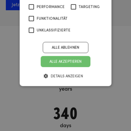
Jetzt anmelden
PERFORMANCE
TARGETING
FUNKTIONALITÄT
UNKLASSIFIZIERTE
Urknall Timer
ALLE ABLEHNEN
ALLE AKZEPTIEREN
37
DETAILS ANZEIGEN
years
340
days