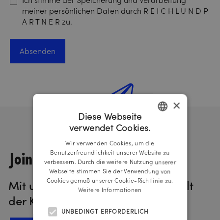
meiner persönlichen Daten durch R E I C H L U N D P
A R T N E R zu.
×
Diese Webseite
verwendet Cookies.
GERMAN
Wir verwenden Cookies, um die
ENGLISH
Join us!
Benutzerfreundlichkeit unserer Website zu
verbessern. Durch die weitere Nutzung unserer
Webseite stimmen Sie der Verwendung von
Cookies gemäß unserer Cookie-Richtlinie zu.
Mit unserem Newsletter in die Welt
Weitere Informationen
der Kommunikation eintauchen.
UNBEDINGT ERFORDERLICH