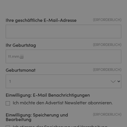
Ihre geschäftliche E-Mail-Adresse
(ERFORDERLICH)
Ihr Geburtstag
(ERFORDERLICH)
TT
Punkt
Geburtsmonat
(ERFORDERLICH)
MM
Punkt
JJJJ
Einwilligung: E-Mail Benachrichtigungen
Ich möchte den Advertist Newsletter abonnieren.
Einwilligung: Speicherung und
(ERFORDERLICH)
Bearbeitung
Ich stimme der Speicherung und Verarbeitung