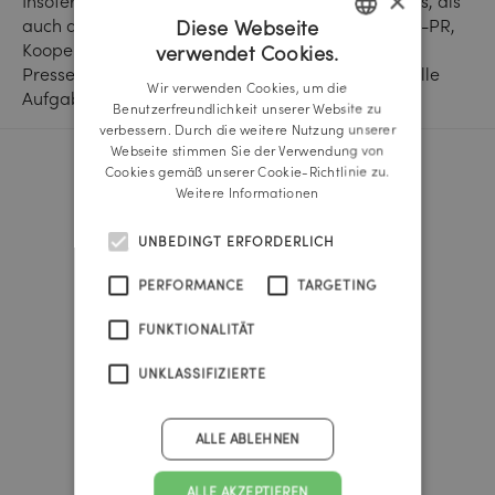
×
Insofern wird man sich sowohl klassischer PR-Tools, als
auch der Disziplinen Produkt-, Handels- und Fach-PR,
Diese Webseite
Kooperationen bis hin zu Messen, Events und
verwendet Cookies.
GERMAN
Pressereisen bedienen.Wir freuen uns auf diese tolle
Wir verwenden Cookies, um die
Aufgabe!
ENGLISH
Benutzerfreundlichkeit unserer Website zu
verbessern. Durch die weitere Nutzung unserer
Webseite stimmen Sie der Verwendung von
Cookies gemäß unserer Cookie-Richtlinie zu.
Reichl und Partner Linz
Weitere Informationen
A-4020 Linz
Promenade 25b
UNBEDINGT ERFORDERLICH
Tel.:
+43 732 666 222
linz@reichlundpartner.at
PERFORMANCE
TARGETING
FUNKTIONALITÄT
Reichl und Partner Wien
A-1010 Wien
UNKLASSIFIZIERTE
Franz-Josefs-Kai 47
Tel.:
+43 1 535 4838
ALLE ABLEHNEN
vienna@reichlundpartner.at
ALLE AKZEPTIEREN