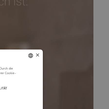
×
Durch die
GERMAN
rer Cookie-
ENGLISH
ITÄT