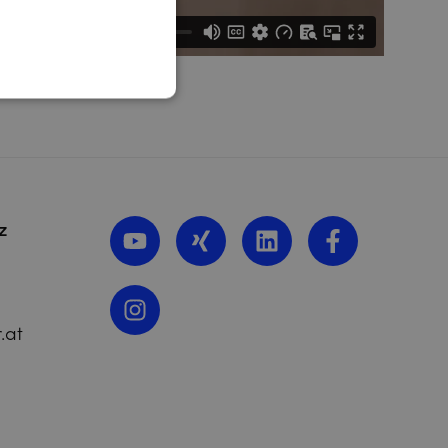
z
.at