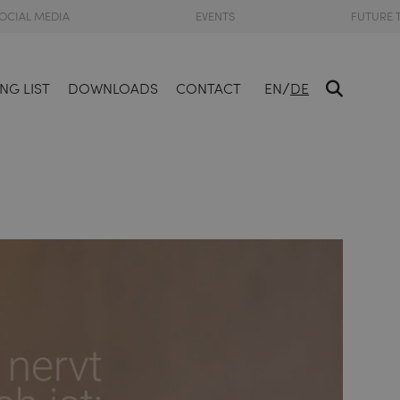
OCIAL MEDIA
EVENTS
FUTURE 
/
NG LIST
DOWNLOADS
CONTACT
EN
DE