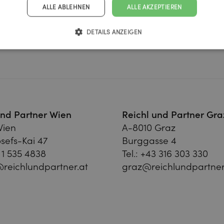
ALLE ABLEHNEN
ALLE AKZEPTIEREN
DETAILS ANZEIGEN
und Partner Wien
Reichl und Partner Gra
Wien
A-8010 Graz
sefs-Kai 47
Burggasse 4
 1 535 4838
Tel.:
+43 316 303 330
reichlundpartner.at
graz@reichlundpartner