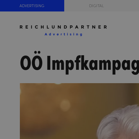
ADVERTISING
DIGITAL
OÖ Impfkampagn