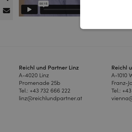
Reichl und Partner Linz
Reichl 
A-4020 Linz
A-1010 
Promenade 25b
Franz-Jo
Tel.:
+43 732 666 222
Tel.:
+43
linz@reichlundpartner.at
vienna@