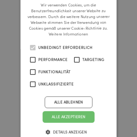
Wir verwenden Cookies, um die
ENGLISH
Benutzerfreundlichkeit unserer Website zu
Reichl und Partner Linz
verbessern. Durch die weitere Nutzung unserer
A-4020 Linz
Webseite stimmen Sie der Verwendung von
Promenade 25b
Cookies gemäß unserer Cookie-Richtlinie zu.
Tel.:
+43 732 666 222
Weitere Informationen
linz@reichlundpartner.at
UNBEDINGT ERFORDERLICH
Reichl und Partner Wien
PERFORMANCE
TARGETING
A-1010 Wien
Franz-Josefs-Kai 47
FUNKTIONALITÄT
Tel.:
+43 1 535 4838
vienna@reichlundpartner.at
UNKLASSIFIZIERTE
Reichl und Partner Graz
ALLE ABLEHNEN
A-8010 Graz
Burggasse 4
ALLE AKZEPTIEREN
Tel.:
+43 316 303 330
graz@reichlundpartner.at
DETAILS ANZEIGEN