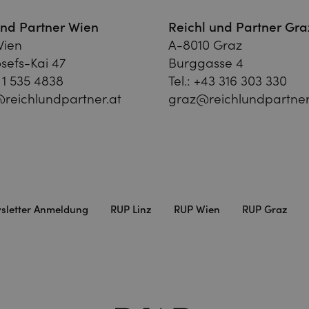
und Partner Wien
Reichl und Partner Gra
Wien
A-8010 Graz
sefs-Kai 47
Burggasse 4
 1 535 4838
Tel.:
+43 316 303 330
reichlundpartner.at
graz@reichlundpartner
sletter Anmeldung
RUP Linz
RUP Wien
RUP Graz