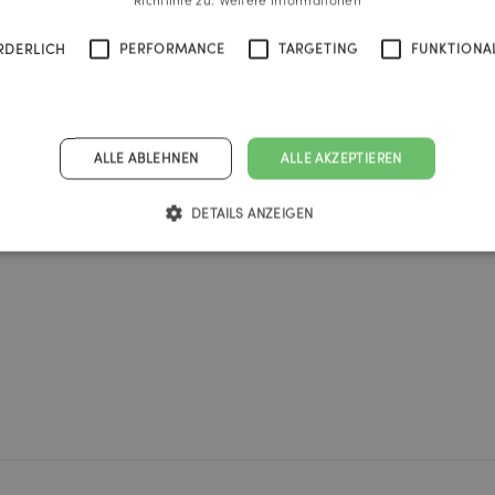
erbung
Richtlinie zu.
Weitere Informationen
RDERLICH
PERFORMANCE
TARGETING
FUNKTIONAL
des Kachelofens
ALLE ABLEHNEN
ALLE AKZEPTIEREN
DETAILS ANZEIGEN