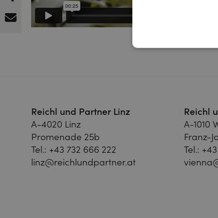
Reichl und Partner Linz
Reichl 
A-4020 Linz
A-1010 
Promenade 25b
Franz-Jo
Tel.:
+43 732 666 222
Tel.:
+43
linz@reichlundpartner.at
vienna@