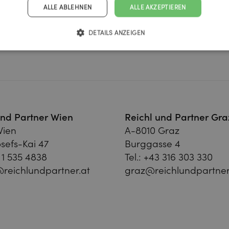
ALLE ABLEHNEN
ALLE AKZEPTIEREN
DETAILS ANZEIGEN
und Partner Wien
Reichl und Partner Gra
Wien
A-8010 Graz
sefs-Kai 47
Burggasse 4
 1 535 4838
Tel.:
+43 316 303 330
reichlundpartner.at
graz@reichlundpartner