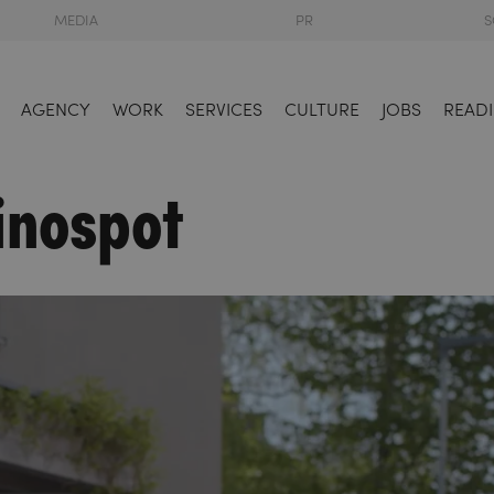
MEDIA
PR
S
AGENCY
WORK
SERVICES
CULTURE
JOBS
READI
inospot