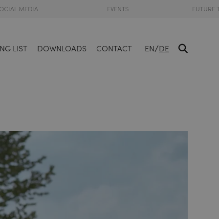
OCIAL MEDIA
EVENTS
FUTURE 
/
NG LIST
DOWNLOADS
CONTACT
EN
DE