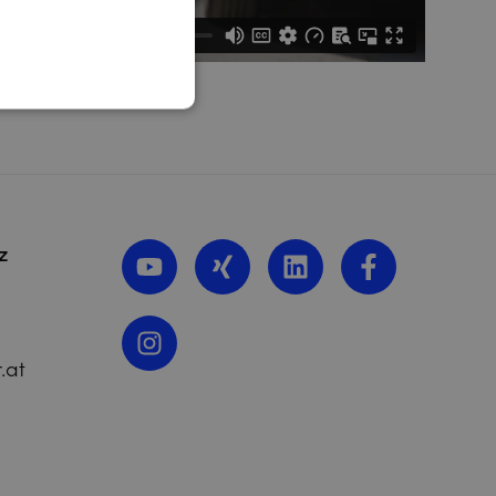
z
.at