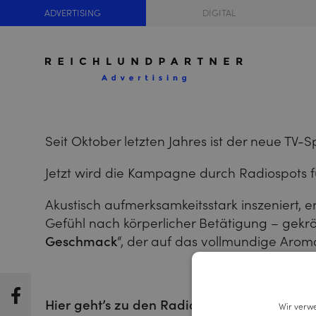
ADVERTISING
DIGITAL
Seit Oktober letzten Jahres ist der neue TV
Jetzt wird die Kampagne durch Radiospots fü
Akustisch aufmerksamkeitsstark inszeniert,
Gefühl nach körperlicher Betätigung – gekrö
Geschmack
“, der auf das vollmundige Aroma
Hier geht’s zu den Radiospots, ganz nach
Wir verw