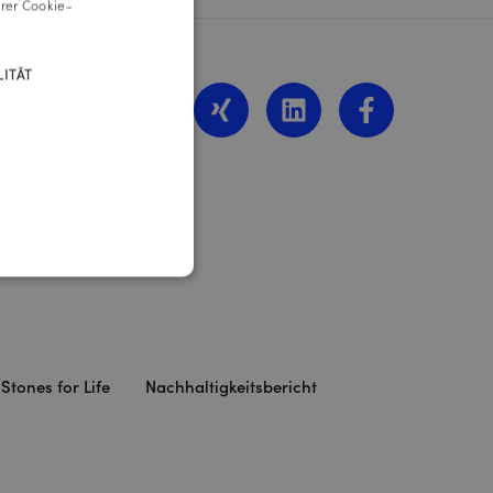
rer Cookie-
ENGLISH
ITÄT
z
.at
Stones for Life
Nachhaltigkeitsbericht