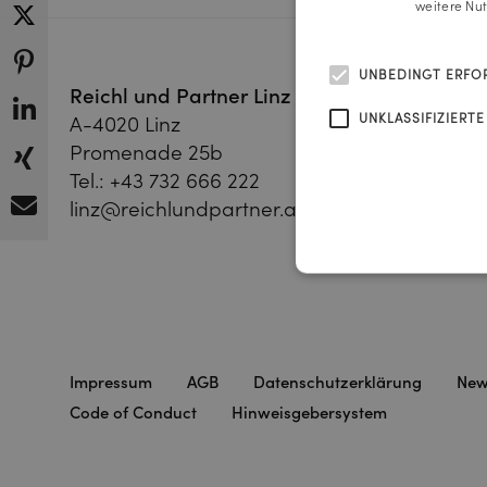
weitere Nu
UNBEDINGT ERFO
Reichl und Partner Linz
Reichl 
UNKLASSIFIZIERTE
A-4020 Linz
A-1010 
Promenade 25b
Franz-Jo
Tel.:
+43 732 666 222
Tel.:
+43
linz@reichlundpartner.at
vienna@
Impressum
AGB
Datenschutzerklärung
New
Code of Conduct
Hinweisgebersystem