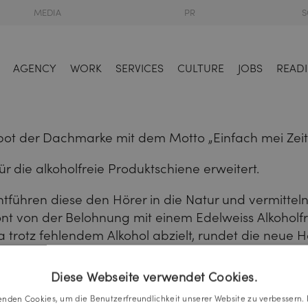
MEDIA
PR
S
AGENCY
WORK
SERVICES
CULTURE
JOBS
READI
-Spot der Dachmarke mit dem Motto „Einfach mei Zeit
r die alkoholfreie Produktschiene erweitert.
 entführen diese den Hörer in die Natur und vermitt
nt von der Belohnung mit einem Edelweiss Alkoholfr
 trotz fehlendem Alkohol abzielt, rundet die neue Hö
Diese Webseite verwendet Cookies.
 unserem Geschmack!
enden Cookies, um die Benutzerfreundlichkeit unserer Website zu verbessern. 