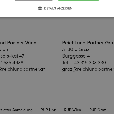
DETAILS ANZEIGEN
und Partner Wien
Reichl und Partner Gra
Wien
A-8010 Graz
sefs-Kai 47
Burggasse 4
 1 535 4838
Tel.:
+43 316 303 330
reichlundpartner.at
graz@reichlundpartner
sletter Anmeldung
RUP Linz
RUP Wien
RUP Graz