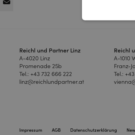
Reichl und Partner Linz
Reichl 
A-4020 Linz
A-1010 
Promenade 25b
Franz-Jo
Tel.:
+43 732 666 222
Tel.:
+43
linz@reichlundpartner.at
vienna@
Impressum
AGB
Datenschutzerklärung
New