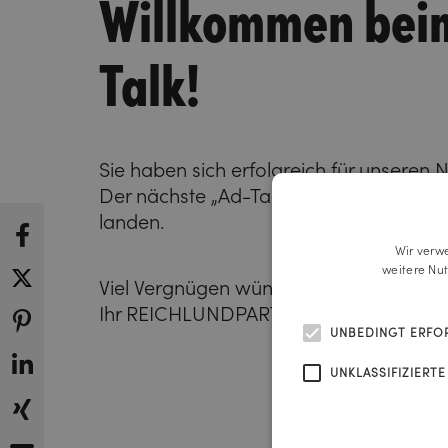
Willkommen bei
Talk!
Sie haben sich erfolgreich für unseren Ne
Der nächste „Ad-Talk“-Newsletter wird 
landen.
Wir verw
weitere Nu
Viel Vergnügen wünscht Ihnen
Ihr REICHLUNDPARTNER Team
UNBEDINGT ERFO
UNKLASSIFIZIERTE