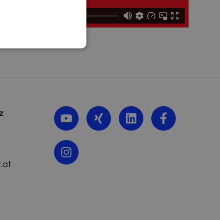
z
.at