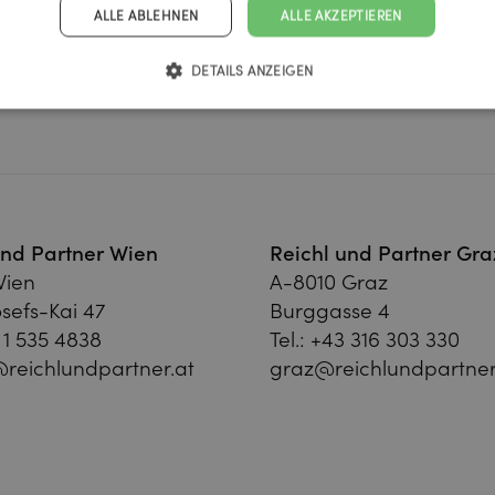
ALLE ABLEHNEN
ALLE AKZEPTIEREN
DETAILS ANZEIGEN
und Partner Wien
Reichl und Partner Gra
Wien
A-8010 Graz
sefs-Kai 47
Burggasse 4
 1 535 4838
Tel.:
+43 316 303 330
reichlundpartner.at
graz@reichlundpartner