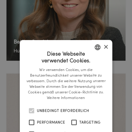
Bettina Sereinig
×
Human Relations Director
Diese Webseite
verwendet Cookies.
GERMAN
Wir verwenden Cookies, um die
ENGLISH
Benutzerfreundlichkeit unserer Website zu
verbessern. Durch die weitere Nutzung unserer
Webseite stimmen Sie der Verwendung von
Cookies gemäß unserer Cookie-Richtlinie zu.
Weitere Informationen
UNBEDINGT ERFORDERLICH
PERFORMANCE
TARGETING